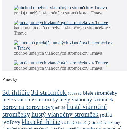
predaj umelých vianočných stromčekov v Trnave
kamenná predajňa umelých vianočných stromčekov v
Trnave
obchod umelých vianočných stromčekov Trnava
obchod umelých vianočných stromčekov Trnava
Značky
3d stromček
3d ihličie
biele stromčeky
100% 3d
biele vianočné stromčeky
biely vianočný stromček
husté vianočné
borovica borovicový
full 3d
stromčeky
hustý vianočný stromček
jedľa
klasické ihličie
jedľový
kvalitný vianočný stromček
luxusný
moderný vianočný
vianočný stromček
moderné vianočné stromčeky