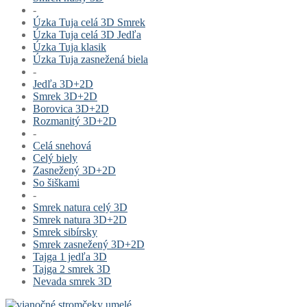
-
Úzka Tuja celá 3D Smrek
Úzka Tuja celá 3D Jedľa
Úzka Tuja klasik
Úzka Tuja zasnežená biela
-
Jedľa 3D+2D
Smrek 3D+2D
Borovica 3D+2D
Rozmanitý 3D+2D
-
Celá snehová
Celý biely
Zasnežený 3D+2D
So šiškami
-
Smrek natura celý 3D
Smrek natura 3D+2D
Smrek sibírsky
Smrek zasnežený 3D+2D
Tajga 1 jedľa 3D
Tajga 2 smrek 3D
Nevada smrek 3D