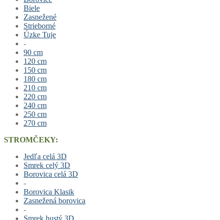
Biele
Zasnežené
Strieborné
Úzke Tuje
-
90 cm
120 cm
150 cm
180 cm
210 cm
220 cm
240 cm
250 cm
270 cm
STROMČEKY:
Jedľa celá 3D
Smrek celý 3D
Borovica celá 3D
-
Borovica Klasik
Zasnežená borovica
-
Smrek hustý 3D