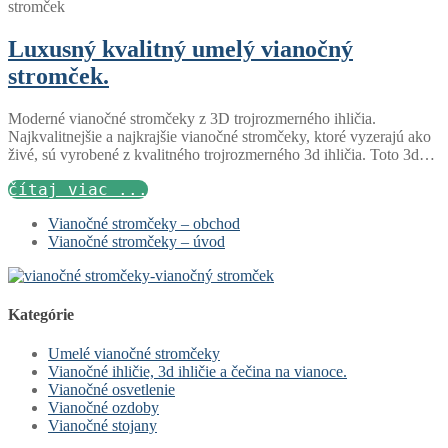
Luxusný kvalitný umelý vianočný
stromček.
Moderné vianočné stromčeky z 3D trojrozmerného ihličia.
Najkvalitnejšie a najkrajšie vianočné stromčeky, ktoré vyzerajú ako
živé, sú vyrobené z kvalitného trojrozmerného 3d ihličia. Toto 3d…
čítaj viac ...
Vianočné stromčeky – obchod
Vianočné stromčeky – úvod
Kategórie
Umelé vianočné stromčeky
Vianočné ihličie, 3d ihličie a čečina na vianoce.
Vianočné osvetlenie
Vianočné ozdoby
Vianočné stojany