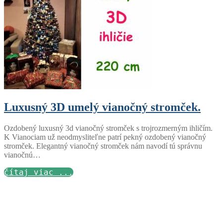
Luxusný 3D umelý vianočný stromček.
Ozdobený luxusný 3d vianočný stromček s trojrozmerným ihličím.
K Vianociam už neodmysliteľne patrí pekný ozdobený vianočný
stromček. Elegantný vianočný stromček nám navodí tú správnu
vianočnú…
čítaj viac ...