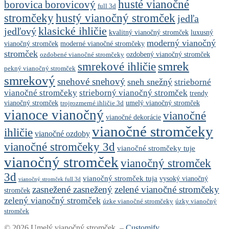
husté vianočné
borovica borovicový
full 3d
stromčeky
hustý vianočný stromček
jedľa
klasické ihličie
jedľový
kvalitný vianočný stromček
luxusný
moderný vianočný
vianočný stromček
moderné vianočné stromčeky
stromček
ozdobený vianočný stromček
ozdobené vianočné stromčeky
smrek
smrekové ihličie
pekný vianočný stromček
smrekový
snehové snehový
sneh snežný
strieborné
vianočné stromčeky
strieborný vianočný stromček
trendy
vianočný stromček
umelý vianočný stromček
trojrozmerné ihličie 3d
vianoce vianočný
vianočné
vianočné dekorácie
vianočné stromčeky
ihličie
vianočné ozdoby
vianočné stromčeky 3d
vianočné stromčeky tuje
vianočný stromček
vianočný stromček
3d
vianočný stromček tuja
vysoký vianočný
vianočný stromček full 3d
zasnežené zasnežený
zelené vianočné stromčeky
stromček
zelený vianočný stromček
úzke vianočné stromčeky
úzky vianočný
stromček
© 2026 Umelý vianočný stromček. –
Customify
.