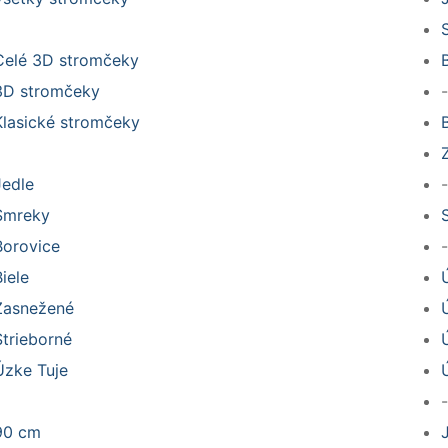
Celé 3D stromčeky
3D stromčeky
-
Klasické stromčeky
Jedle
-
Smreky
Borovice
-
Biele
Zasnežené
Strieborné
Úzke Tuje
-
90 cm