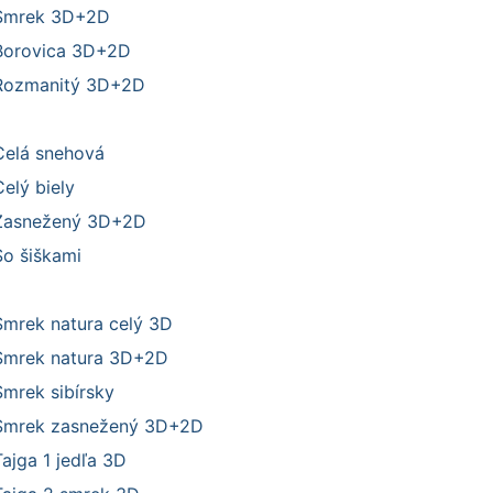
Smrek 3D+2D
Borovica 3D+2D
Rozmanitý 3D+2D
Celá snehová
elý biely
Zasnežený 3D+2D
So šiškami
Smrek natura celý 3D
Smrek natura 3D+2D
Smrek sibírsky
Smrek zasnežený 3D+2D
Tajga 1 jedľa 3D