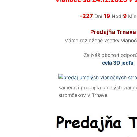
-227
19
9
Dní
Hod
Mi
Predajňa Trnava
Máme rozložené všetky
viano
Za Náš obchod odpor
celá 3D jedľa
kamenná predajňa umelých viano
stromčekov v Trnave