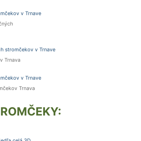
čných
v Trnava
mčekov Trnava
TROMČEKY:
Jedľa celá 3D