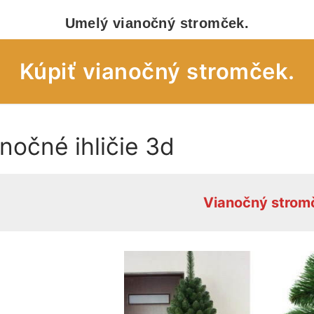
Umelý vianočný stromček.
Kúpiť vianočný stromček.
nočné ihličie 3d
eky – obchod
eky – úvod
Vianočný strom