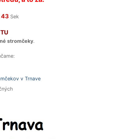
42
n
Sek
 TU
čné stromčeky
.
účame:
čných