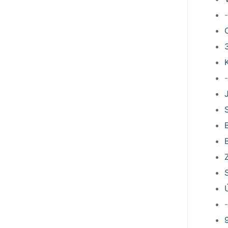
-
-
-