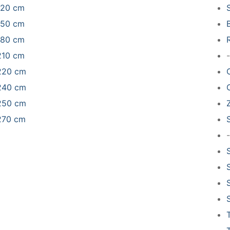
120 cm
150 cm
180 cm
210 cm
-
220 cm
240 cm
C
250 cm
270 cm
-