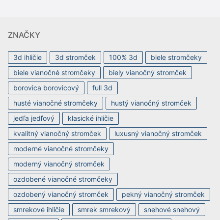
ZNAČKY
3d ihličie
3d stromček
100% 3d
biele stromčeky
biele vianočné stromčeky
biely vianočný stromček
borovica borovicový
full 3d
husté vianočné stromčeky
hustý vianočný stromček
jedľa jedľový
klasické ihličie
kvalitný vianočný stromček
luxusný vianočný stromček
moderné vianočné stromčeky
moderný vianočný stromček
ozdobené vianočné stromčeky
ozdobený vianočný stromček
pekný vianočný stromček
smrekové ihličie
smrek smrekový
snehové snehový