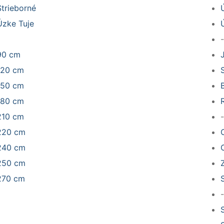
Strieborné
Úzke Tuje
-
90 cm
120 cm
150 cm
180 cm
210 cm
-
220 cm
240 cm
C
250 cm
270 cm
-