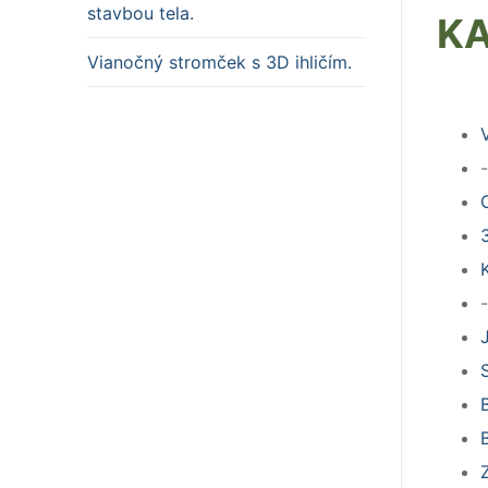
stavbou tela.
KA
Vianočný stromček s 3D ihličím.
-
-