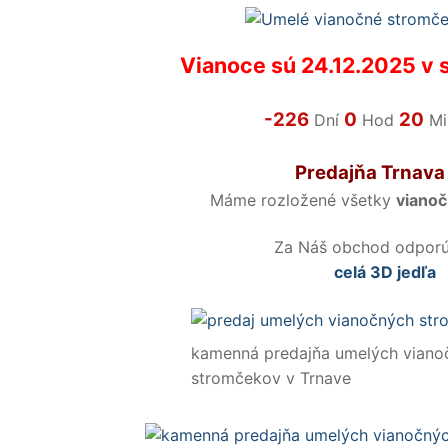
Vianoce sú 24.12.2025 v st
-226
0
20
Dní
Hod
M
Predajňa Trnava
Máme rozložené všetky
viano
Za Náš obchod odpor
celá 3D jedľa
kamenná predajňa umelých viano
stromčekov v Trnave