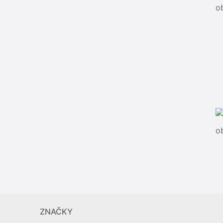
o
o
ZNAČKY