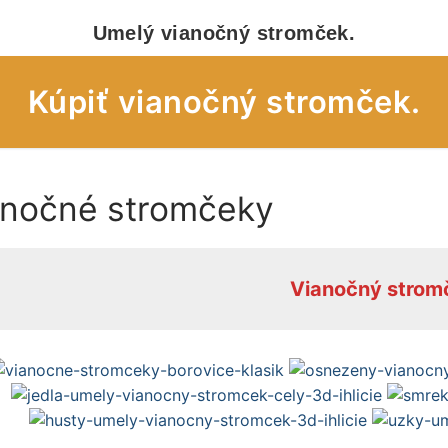
Umelý vianočný stromček.
Kúpiť vianočný stromček.
anočné stromčeky
eky – obchod
eky – úvod
Vianočný strom