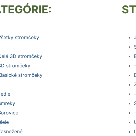
TEGÓRIE:
S
Všetky stromčeky
Celé 3D stromčeky
3D stromčeky
-
Klasické stromčeky
Jedle
-
Smreky
Borovice
-
Biele
Zasnežené