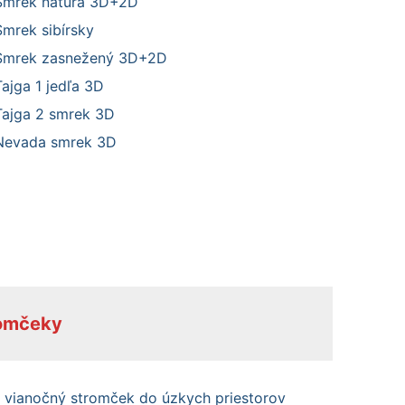
Smrek natura 3D+2D
Smrek sibírsky
Smrek zasnežený 3D+2D
Tajga 1 jedľa 3D
Tajga 2 smrek 3D
Nevada smrek 3D
romčeky