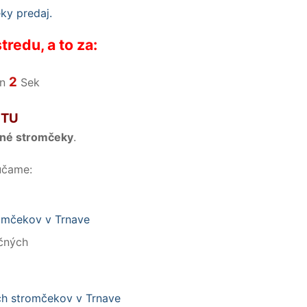
redu, a to za:
1
in
Sek
 TU
čné stromčeky
.
účame:
čných