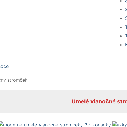
čný stromček
Umelé vianočné st