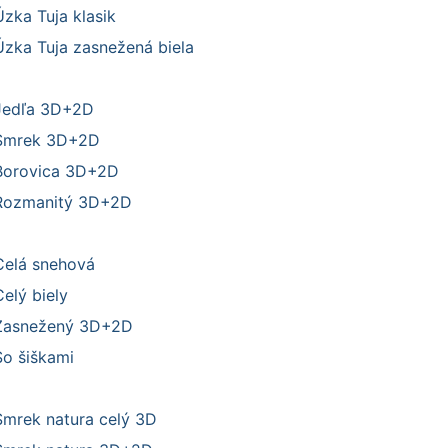
Úzka Tuja klasik
Úzka Tuja zasnežená biela
Jedľa 3D+2D
Smrek 3D+2D
Borovica 3D+2D
Rozmanitý 3D+2D
Celá snehová
elý biely
Zasnežený 3D+2D
So šiškami
Smrek natura celý 3D