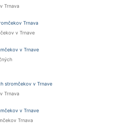
v Trnava
mčekov v Trnave
čných
v Trnava
mčekov Trnava