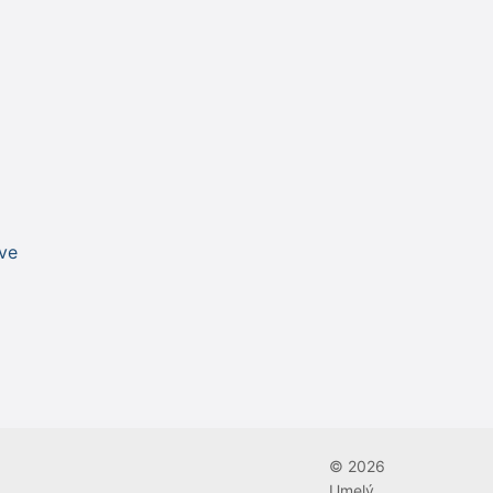
© 2026
Umelý