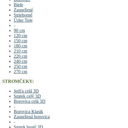
Biele
Zasnežené
Strieborné
Úzke Tuje
-
90 cm
120 cm
150 cm
180 cm
210 cm
220 cm
240 cm
250 cm
270 cm
STROMČEKY:
Jedľa celá 3D
Smrek celý 3D
Borovica celá 3D
-
Borovica Klasik
Zasnežená borovica
-
Smrek hustý 3D