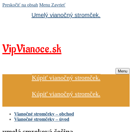
Preskočiť na obsah
Menu
Zavrieť
Umelý vianočný stromček.
VipVianoce.sk
Menu
Kúpiť vianočný stromček.
Kúpiť vianočný stromček.
Vianočné stromčeky – obchod
Vianočné stromčeky – úvod
umelá smreková čečina