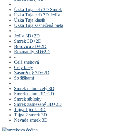
-
Úzka Tuja celá 3D Smrek
Úzka Tuja celá 3D Jedľa
Úzka Tuja klasik
Úzka Tuja zasnežená biela
-
Jedľa 3D+2D
Smrek 3D+2D
Borovica 3D+2D
Rozmanitý 3D+2D
-
Celá snehová
Celý biely
Zasnežený 3D+2D
So šiškami
-
Smrek natura celý 3D
Smrek natura 3D+2D
Smrek sibírsky
Smrek zasnežený 3D+2D
Tajga 1 jedľa 3D
Tajga 2 smrek 3D
Nevada smrek 3D