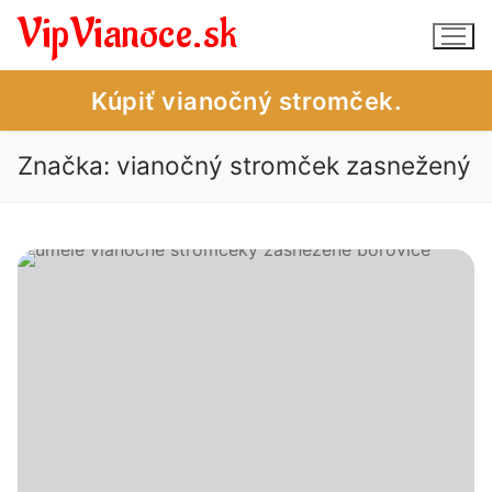
Preskočiť
VipVianoce.sk
na
obsah
Kúpiť vianočný stromček.
Značka:
vianočný stromček zasnežený
Vianočné stromčeky – obchod
Vianočné stromčeky – úvod