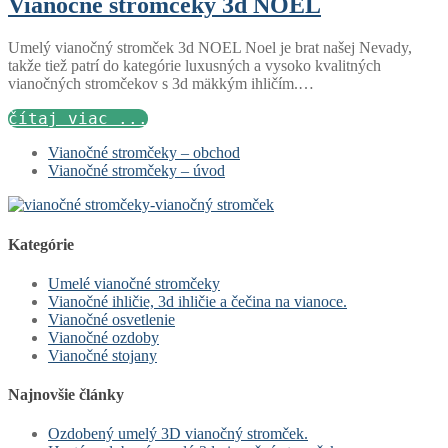
Vianočné stromčeky 3d NOEL
Umelý vianočný stromček 3d NOEL Noel je brat našej Nevady,
takže tiež patrí do kategórie luxusných a vysoko kvalitných
vianočných stromčekov s 3d mäkkým ihličím.…
čítaj viac ...
Vianočné stromčeky – obchod
Vianočné stromčeky – úvod
Kategórie
Umelé vianočné stromčeky
Vianočné ihličie, 3d ihličie a čečina na vianoce.
Vianočné osvetlenie
Vianočné ozdoby
Vianočné stojany
Najnovšie články
Ozdobený umelý 3D vianočný stromček.