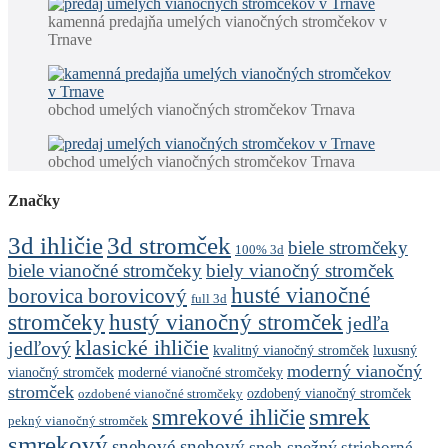
kamenná predajňa umelých vianočných stromčekov v
Trnave
obchod umelých vianočných stromčekov Trnava
obchod umelých vianočných stromčekov Trnava
Značky
3d stromček
3d ihličie
biele stromčeky
100% 3d
biele vianočné stromčeky
biely vianočný stromček
husté vianočné
borovica borovicový
full 3d
stromčeky
hustý vianočný stromček
jedľa
klasické ihličie
jedľový
kvalitný vianočný stromček
luxusný
moderný vianočný
vianočný stromček
moderné vianočné stromčeky
stromček
ozdobený vianočný stromček
ozdobené vianočné stromčeky
smrek
smrekové ihličie
pekný vianočný stromček
smrekový
snehové snehový
sneh snežný
strieborné