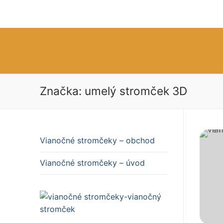
Preskočiť
na
obsah
Značka:
umelý stromček 3D
Vianočné stromč
Vianočné stromč
Vianočné stromčeky – obchod
Vianočné stromčeky – úvod