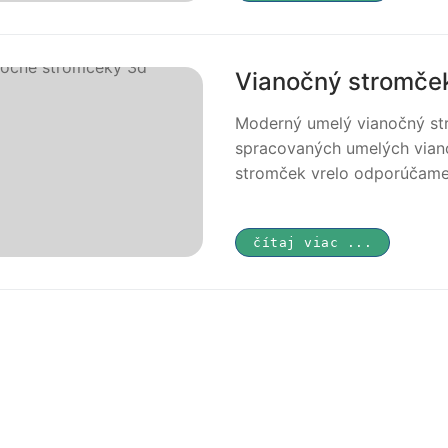
Vianočný stromček 
Moderný umelý vianočný stro
spracovaných umelých via
stromček vrelo odporúčame
čítaj viac ...