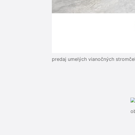
predaj umelých vianočných stromče
o