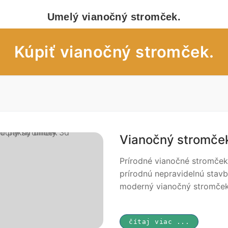
Umelý vianočný stromček.
Kúpiť vianočný stromček.
eky – obchod
Vianočný stromček
eky – úvod
Prírodné vianočné stromček
prírodnú nepravidelnú stavb
moderný vianočný stromček 
čítaj viac ...