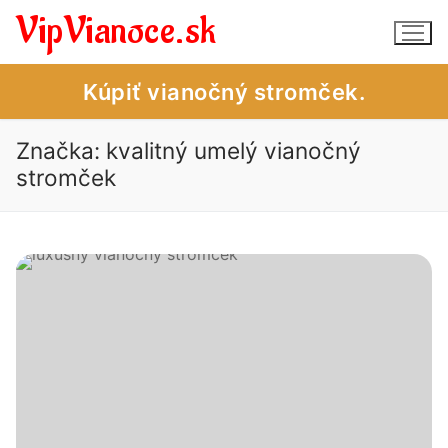
Preskočiť
VipVianoce.sk
na
obsah
Kúpiť vianočný stromček.
Značka:
kvalitný umelý vianočný
stromček
Vianočné stromčeky – obchod
Vianočné stromčeky – úvod