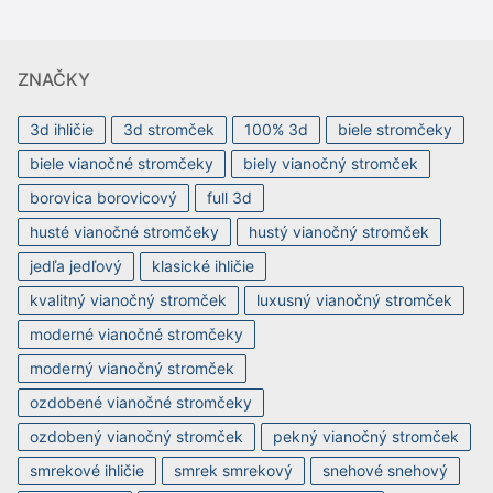
ZNAČKY
3d ihličie
3d stromček
100% 3d
biele stromčeky
biele vianočné stromčeky
biely vianočný stromček
borovica borovicový
full 3d
husté vianočné stromčeky
hustý vianočný stromček
jedľa jedľový
klasické ihličie
kvalitný vianočný stromček
luxusný vianočný stromček
moderné vianočné stromčeky
moderný vianočný stromček
ozdobené vianočné stromčeky
ozdobený vianočný stromček
pekný vianočný stromček
smrekové ihličie
smrek smrekový
snehové snehový