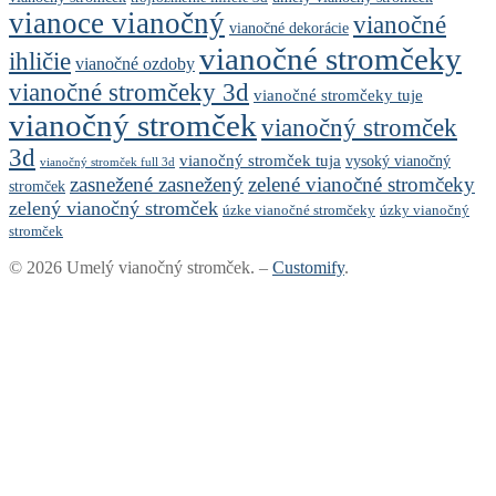
vianoce vianočný
vianočné
vianočné dekorácie
vianočné stromčeky
ihličie
vianočné ozdoby
vianočné stromčeky 3d
vianočné stromčeky tuje
vianočný stromček
vianočný stromček
3d
vianočný stromček tuja
vysoký vianočný
vianočný stromček full 3d
zasnežené zasnežený
zelené vianočné stromčeky
stromček
zelený vianočný stromček
úzke vianočné stromčeky
úzky vianočný
stromček
© 2026 Umelý vianočný stromček. –
Customify
.