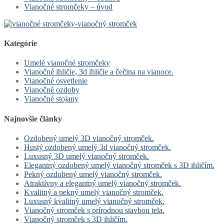
Vianočné stromčeky – úvod
Kategórie
Umelé vianočné stromčeky
Vianočné ihličie, 3d ihličie a čečina na vianoce.
Vianočné osvetlenie
Vianočné ozdoby
Vianočné stojany
Najnovšie články
Ozdobený umelý 3D vianočný stromček.
Hustý ozdobený umelý 3d vianočný stromček.
Luxusný 3D umelý vianočný stromček.
Elegantný ozdobený umelý vianočný stromček s 3D ihličím.
Pekný ozdobený umelý vianočný stromček.
Atraktívny a elegantný umelý vianočný stromček.
Kvalitný a pekný umelý vianočný stromček.
Luxusný kvalitný umelý vianočný stromček.
Vianočný stromček s prírodnou stavbou tela.
Vianočný stromček s 3D ihličím.