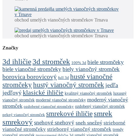
obchod umelých vianočných stromčekov Trnava
obchod umelých vianočných stromčekov Trnava
Značky
3d stromček
3d ihličie
biele stromčeky
100% 3d
biele vianočné stromčeky
biely vianočný stromček
husté vianočné
borovica borovicový
full 3d
stromčeky
hustý vianočný stromček
jedľa
klasické ihličie
jedľový
kvalitný vianočný stromček
luxusný
moderný vianočný
vianočný stromček
moderné vianočné stromčeky
stromček
ozdobený vianočný stromček
ozdobené vianočné stromčeky
smrek
smrekové ihličie
pekný vianočný stromček
smrekový
snehové snehový
sneh snežný
strieborné
vianočné stromčeky
strieborný vianočný stromček
trendy
vianočný stromček
umelý vianočný stromček
trojrozmerné ihličie 3d