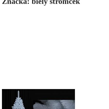
Značka:
biely stromček