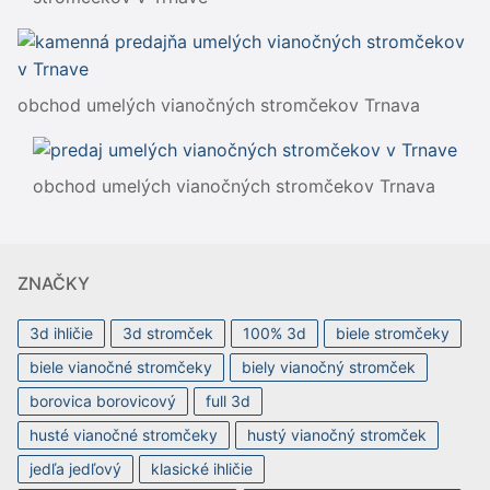
obchod umelých vianočných stromčekov Trnava
obchod umelých vianočných stromčekov Trnava
ZNAČKY
3d ihličie
3d stromček
100% 3d
biele stromčeky
biele vianočné stromčeky
biely vianočný stromček
borovica borovicový
full 3d
husté vianočné stromčeky
hustý vianočný stromček
jedľa jedľový
klasické ihličie