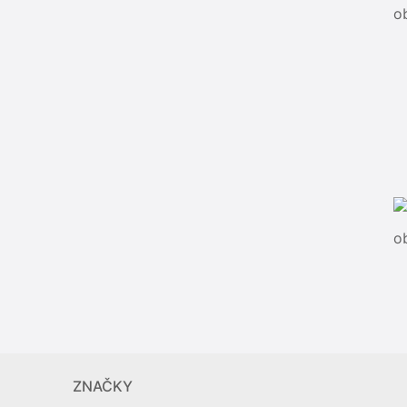
o
o
ZNAČKY