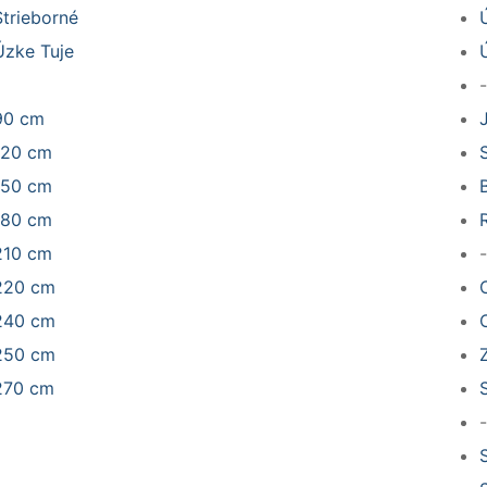
Strieborné
Úzke Tuje
-
90 cm
120 cm
150 cm
180 cm
210 cm
-
220 cm
240 cm
C
250 cm
270 cm
-