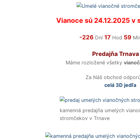
Vianoce sú 24.12.2025 v st
-226
17
59
Dní
Hod
Mi
Predajňa Trnava
Máme rozložené všetky
viano
Za Náš obchod odpor
celá 3D jedľa
kamenná predajňa umelých viano
stromčekov v Trnave