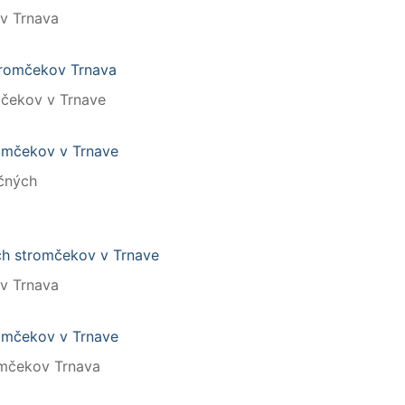
v Trnava
mčekov v Trnave
čných
v Trnava
mčekov Trnava