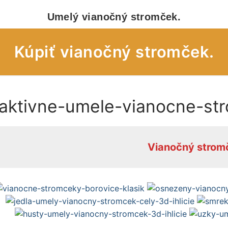
Umelý vianočný stromček.
Kúpiť vianočný stromček.
raktivne-umele-vianocne-st
eky – obchod
eky – úvod
Vianočný strom