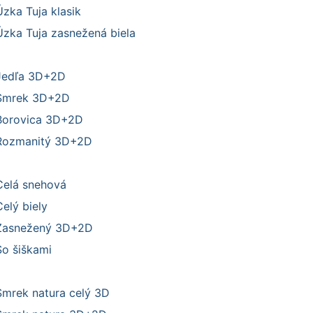
Úzka Tuja klasik
Úzka Tuja zasnežená biela
Jedľa 3D+2D
Smrek 3D+2D
Borovica 3D+2D
Rozmanitý 3D+2D
Celá snehová
elý biely
Zasnežený 3D+2D
So šiškami
Smrek natura celý 3D