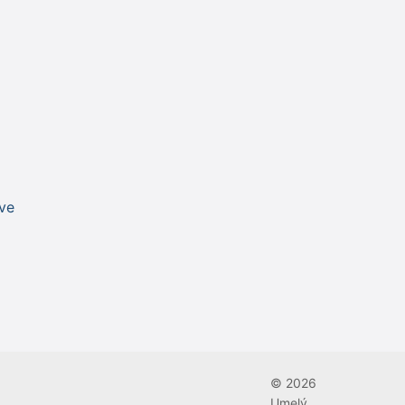
© 2026
Umelý