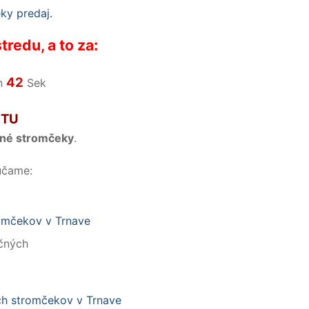
redu, a to za:
41
n
Sek
 TU
čné stromčeky
.
účame:
čných