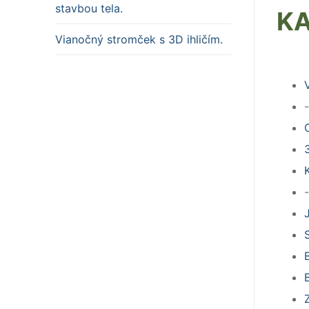
stavbou tela.
KA
Vianočný stromček s 3D ihličím.
-
-