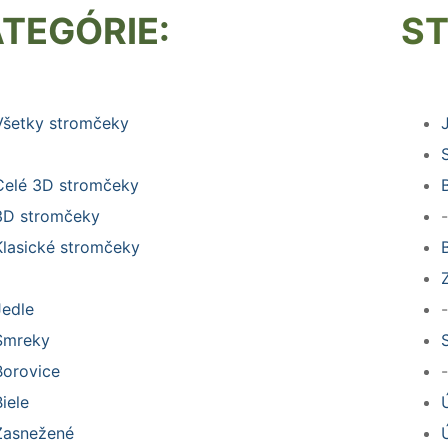
TEGÓRIE:
S
Všetky stromčeky
Celé 3D stromčeky
3D stromčeky
-
Klasické stromčeky
Jedle
-
Smreky
Borovice
-
Biele
Zasnežené