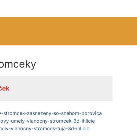
romceky
ček