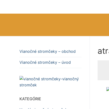
Preskočiť
na
obsah
at
Vianočné stromčeky – obchod
Vianočné stromč
Vianočné stromčeky – úvod
Vianočné stromč
KATEGÓRIE