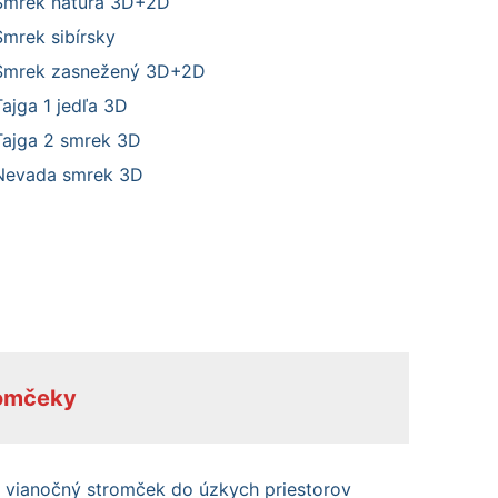
Smrek natura 3D+2D
Smrek sibírsky
Smrek zasnežený 3D+2D
Tajga 1 jedľa 3D
Tajga 2 smrek 3D
Nevada smrek 3D
romčeky