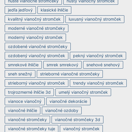
husté vianočné stromčeky
hustý vianočný stromček
jedľa jedľový
klasické ihličie
kvalitný vianočný stromček
luxusný vianočný stromček
moderné vianočné stromčeky
moderný vianočný stromček
ozdobené vianočné stromčeky
ozdobený vianočný stromček
pekný vianočný stromček
smrekové ihličie
smrek smrekový
snehové snehový
sneh snežný
strieborné vianočné stromčeky
strieborný vianočný stromček
trendy vianočný stromček
trojrozmerné ihličie 3d
umelý vianočný stromček
vianoce vianočný
vianočné dekorácie
vianočné ihličie
vianočné ozdoby
vianočné stromčeky
vianočné stromčeky 3d
vianočné stromčeky tuje
vianočný stromček